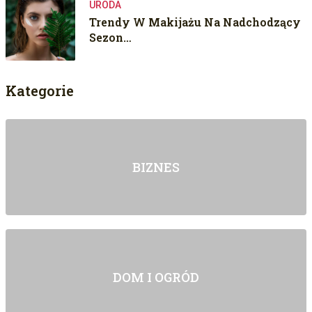
URODA
Trendy W Makijażu Na Nadchodzący
Sezon…
Kategorie
BIZNES
DOM I OGRÓD