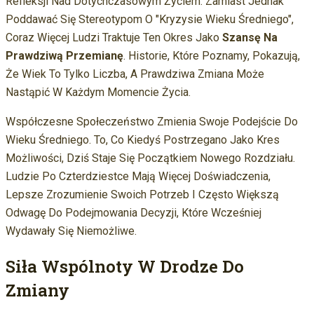
Refleksji Nad Dotychczasowym Życiem. Zamiast Jednak
Poddawać Się Stereotypom O "kryzysie Wieku Średniego",
Coraz Więcej Ludzi Traktuje Ten Okres Jako
Szansę Na
Prawdziwą Przemianę
. Historie, Które Poznamy, Pokazują,
Że Wiek To Tylko Liczba, A Prawdziwa Zmiana Może
Nastąpić W Każdym Momencie Życia.
Współczesne Społeczeństwo Zmienia Swoje Podejście Do
Wieku Średniego. To, Co Kiedyś Postrzegano Jako Kres
Możliwości, Dziś Staje Się Początkiem Nowego Rozdziału.
Ludzie Po Czterdziestce Mają Więcej Doświadczenia,
Lepsze Zrozumienie Swoich Potrzeb I Często Większą
Odwagę Do Podejmowania Decyzji, Które Wcześniej
Wydawały Się Niemożliwe.
Siła Wspólnoty W Drodze Do
Zmiany