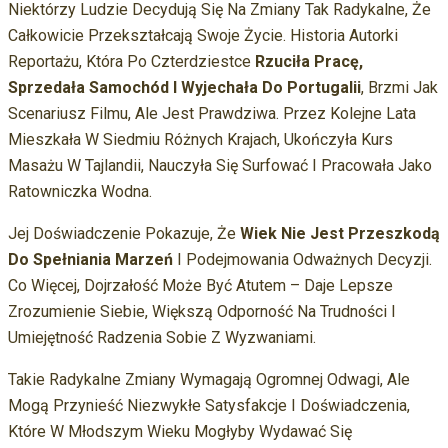
Niektórzy Ludzie Decydują Się Na Zmiany Tak Radykalne, Że
Całkowicie Przekształcają Swoje Życie. Historia Autorki
Reportażu, Która Po Czterdziestce
Rzuciła Pracę,
Sprzedała Samochód I Wyjechała Do Portugalii
, Brzmi Jak
Scenariusz Filmu, Ale Jest Prawdziwa. Przez Kolejne Lata
Mieszkała W Siedmiu Różnych Krajach, Ukończyła Kurs
Masażu W Tajlandii, Nauczyła Się Surfować I Pracowała Jako
Ratowniczka Wodna.
Jej Doświadczenie Pokazuje, Że
Wiek Nie Jest Przeszkodą
Do Spełniania Marzeń
I Podejmowania Odważnych Decyzji.
Co Więcej, Dojrzałość Może Być Atutem – Daje Lepsze
Zrozumienie Siebie, Większą Odporność Na Trudności I
Umiejętność Radzenia Sobie Z Wyzwaniami.
Takie Radykalne Zmiany Wymagają Ogromnej Odwagi, Ale
Mogą Przynieść Niezwykłe Satysfakcje I Doświadczenia,
Które W Młodszym Wieku Mogłyby Wydawać Się