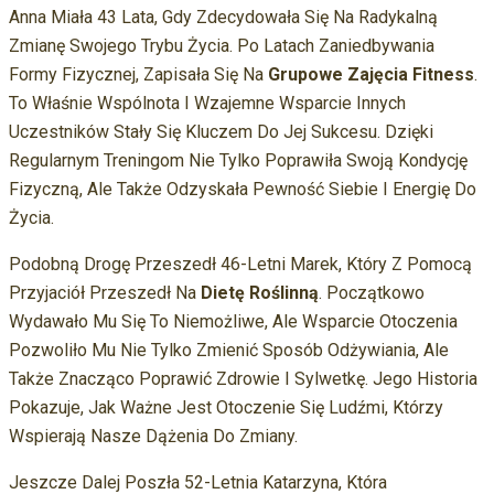
Anna Miała 43 Lata, Gdy Zdecydowała Się Na Radykalną
Zmianę Swojego Trybu Życia. Po Latach Zaniedbywania
Formy Fizycznej, Zapisała Się Na
Grupowe Zajęcia Fitness
.
To Właśnie Wspólnota I Wzajemne Wsparcie Innych
Uczestników Stały Się Kluczem Do Jej Sukcesu. Dzięki
Regularnym Treningom Nie Tylko Poprawiła Swoją Kondycję
Fizyczną, Ale Także Odzyskała Pewność Siebie I Energię Do
Życia.
Podobną Drogę Przeszedł 46-Letni Marek, Który Z Pomocą
Przyjaciół Przeszedł Na
Dietę Roślinną
. Początkowo
Wydawało Mu Się To Niemożliwe, Ale Wsparcie Otoczenia
Pozwoliło Mu Nie Tylko Zmienić Sposób Odżywiania, Ale
Także Znacząco Poprawić Zdrowie I Sylwetkę. Jego Historia
Pokazuje, Jak Ważne Jest Otoczenie Się Ludźmi, Którzy
Wspierają Nasze Dążenia Do Zmiany.
Jeszcze Dalej Poszła 52-Letnia Katarzyna, Która