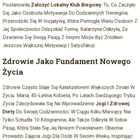
Postanowiła
Założyć Lokalny Klub Biegowy
. To, Co Zaczęło
Się Jako Osobista Motywacja Do Codziennych Treningów,
Przerodziło Się W Inicjatywę, Która Pomogła Wielu Osobom Z
Jej Społeczności Odzyskać Formę. Katarzyna Odkryła, Że
Dzielenie Się Swoją Pasją Z Innymi Może Być Źródłem
Jeszcze Większej Motywacji I Satysfakcji.
Zdrowie Jako Fundament Nowego
Życia
Zdrowie Często Staje Się Katalizatorem Większych Zmian W
Życiu. Maria, 45-Letnia Kobieta, Po Latach Siedzącego Trybu
Życia Zdecydowała Się Na Wprowadzenie
Jogi I Zdrowej
Diety
Do Swojej Codzienności. W Ciągu Kilku Miesięcy Nie
Tylko Schudła 10 Kilogramów, Ale Także Odkryła W Sobie
Pasję, Która Stała Się Jej Nowym Powołaniem. Obecnie
Prowadzi Zajęcia Jogi Dla Osób W Swoim Wieku, Inspirując