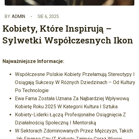
BY
ADMIN
SIE 6, 2025
Kobiety, Które Inspirują –
Sylwetki Współczesnych Ikon
Najważniejsze Informacje:
Współczesne Polskie Kobiety Przełamują Stereotypy I
Osiągają Sukcesy W Różnych Dziedzinach – Od Kultury
Po Technologie
Ewa Farna Została Uznana Za Najbardziej Wpływową
Kobietę Roku 2025 W Kategorii Kultura I Sztuka
Kobiety-Liderki Łączą Profesjonalne Osiągnięcia Z
Działalnością Społeczną I Mentorską
W Sektorach Zdominowanych Przez Mężczyzn, Takich
Jak Finanse Czy IT, Kobiety Zajmują Coraz Więcej