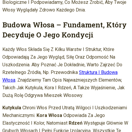
Biologiczne I Podpowiadamy, Co Możesz Zrobić, Aby Twoje
Włosy Wyglądały Zdrowo Każdego Dnia.
Budowa Włosa – Fundament, Który
Decyduje O Jego Kondycji
Każdy Włos Składa Się Z Kilku Warstw I Struktur, Które
Odpowiadają Za Jego Wygląd, Siłę Oraz Odporność Na
Uszkodzenia. Aby Poznać Je Dokładnie, Warto Zajrzeć Do
Rzetelnego Źródła, Np. Przewodnika
Struktura I Budowa
Włosa
. Znajdziemy Tam Opis Najważniejszych Elementów,
Takich Jak Kutykula, Kora I Rdzeń, A Także Wyjaśnienie, Jak
Dużą Rolę Odgrywa Mieszek Włosowy.
Kutykula
Chroni Włos Przed Utratą Wilgoci I Uszkodzeniami
Mechanicznymi.
Kora Włosa
Odpowiada Za Jego
Elastyczność I Kolor, Natomiast
Rdzeń
Występuje Głównie W
Grubych Włosach I Pełni Funkcję Izolacyjną. Wszystkie Te