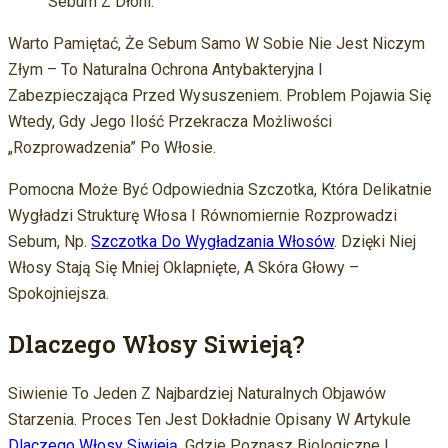
Sebum Z Dłoni.
Warto Pamiętać, Że Sebum Samo W Sobie Nie Jest Niczym
Złym – To Naturalna Ochrona Antybakteryjna I
Zabezpieczająca Przed Wysuszeniem. Problem Pojawia Się
Wtedy, Gdy Jego Ilość Przekracza Możliwości
„rozprowadzenia” Po Włosie.
Pomocna Może Być Odpowiednia Szczotka, Która Delikatnie
Wygładzi Strukturę Włosa I Równomiernie Rozprowadzi
Sebum, Np.
Szczotka Do Wygładzania Włosów
. Dzięki Niej
Włosy Stają Się Mniej Oklapnięte, A Skóra Głowy –
Spokojniejsza.
Dlaczego Włosy Siwieją?
Siwienie To Jeden Z Najbardziej Naturalnych Objawów
Starzenia. Proces Ten Jest Dokładnie Opisany W Artykule
Dlaczego Włosy Siwieją
, Gdzie Poznasz Biologiczne I